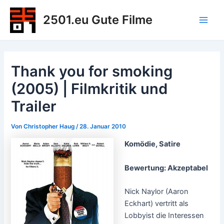
Zum
2501.eu Gute Filme
Inhalt
Main
springen
Men
Thank you for smoking
(2005) | Filmkritik und
Trailer
Von
Christopher Haug
/
28. Januar 2010
Komödie, Satire
Bewertung: Akzeptabel
Nick Naylor (Aaron
Eckhart) vertritt als
Lobbyist die Interessen