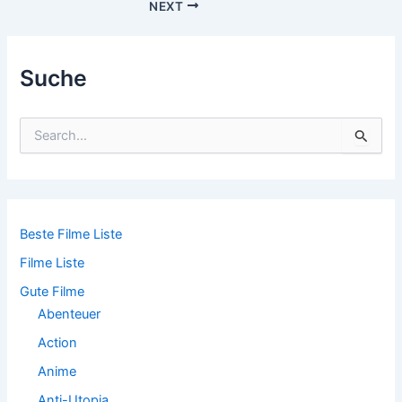
Post
NEXT
navigation
Suche
S
u
c
h
e
n
n
Beste Filme Liste
a
Filme Liste
c
h
Gute Filme
:
Abenteuer
Action
Anime
Anti-Utopia