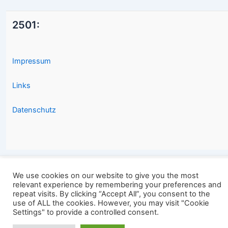
2501:
Impressum
Links
Datenschutz
We use cookies on our website to give you the most
Copyright © 2026 2501.eu Gute Filme |
relevant experience by remembering your preferences and
repeat visits. By clicking “Accept All”, you consent to the
use of ALL the cookies. However, you may visit "Cookie
Settings" to provide a controlled consent.