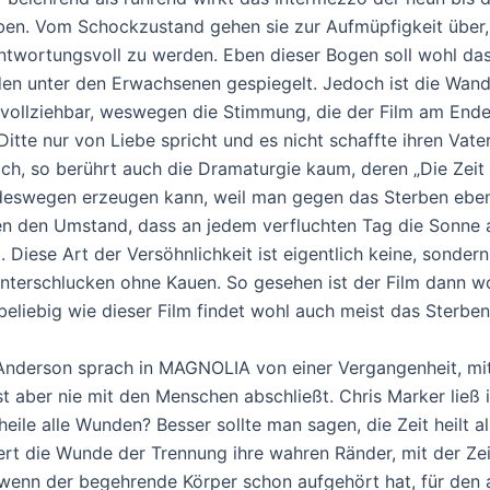
ben. Vom Schockzustand gehen sie zur Aufmüpfigkeit über, u
ntwortungsvoll zu werden. Eben dieser Bogen soll wohl das
en unter den Erwachsenen gespiegelt. Jedoch ist die Wand
vollziehbar, weswegen die Stimmung, die der Film am Ende a
Ditte nur von Liebe spricht und es nicht schaffte ihren Va
ch, so berührt auch die Dramaturgie kaum, deren „Die Zeit 
deswegen erzeugen kann, weil man gegen das Sterben ebe
n den Umstand, dass an jedem verfluchten Tag die Sonne a
t. Diese Art der Versöhnlichkeit ist eigentlich keine, sonde
nterschlucken ohne Kauen. So gesehen ist der Film dann woh
beliebig wie dieser Film findet wohl auch meist das Sterben 
 Anderson sprach in MAGNOLIA von einer Vergangenheit, mi
st aber nie mit den Menschen abschließt. Chris Marker ließ
 heile alle Wunden? Besser sollte man sagen, die Zeit heilt al
iert die Wunde der Trennung ihre wahren Ränder, mit der Zei
wenn der begehrende Körper schon aufgehört hat, für den an