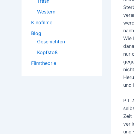
Trash
Ster
Western
vera
Kinofilme
werd
nach
Blog
Wie 
Geschichten
dana
Kopfstoß
nur 
gege
Filmtheorie
nich
Heru
und 
P.T.
selb
Zeit
verl
und 