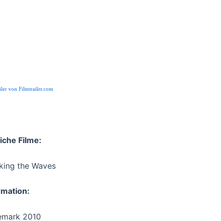
iler von Filmtrailer.com
iche Filme:
king the Waves
rmation:
emark 2010