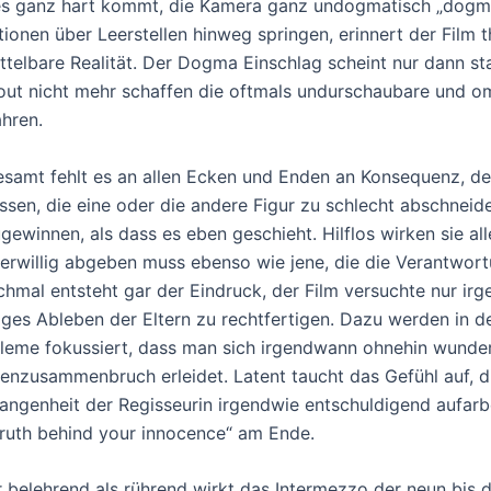
s ganz hart kommt, die Kamera ganz undogmatisch „dogmat
ionen über Leerstellen hinweg springen, erinnert der Film 
ttelbare Realität. Der Dogma Einschlag scheint nur dann st
out nicht mehr schaffen die oftmals undurschaubare und o
ahren.
esamt fehlt es an allen Ecken und Enden an Konsequenz, den
assen, die eine oder die andere Figur zu schlecht abschne
gewinnen, als dass es eben geschieht. Hilflos wirken sie all
erwillig abgeben muss ebenso wie jene, die die Verantwort
hmal entsteht gar der Eindruck, der Film versuchte nur ir
iges Ableben der Eltern zu rechtfertigen. Dazu werden in de
leme fokussiert, dass man sich irgendwann ohnehin wunder
enzusammenbruch erleidet. Latent taucht das Gefühl auf, d
angenheit der Regisseurin irgendwie entschuldigend aufarb
truth behind your innocence“ am Ende.
 belehrend als rührend wirkt das Intermezzo der neun bis