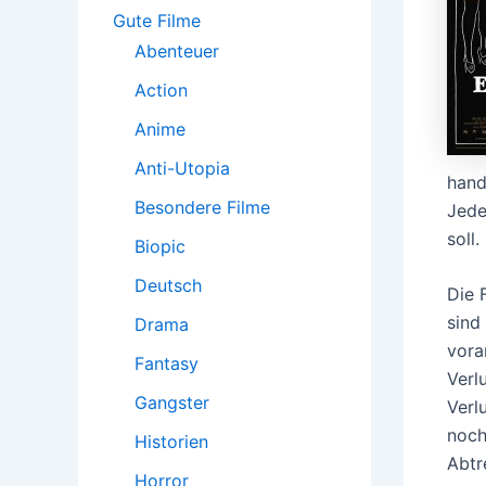
:
Gute Filme
Abenteuer
Action
Anime
Anti-Utopia
hand
Besondere Filme
Jede
soll.
Biopic
Deutsch
Die 
sind
Drama
vora
Fantasy
Verl
Gangster
Verl
noch
Historien
Abtr
Horror