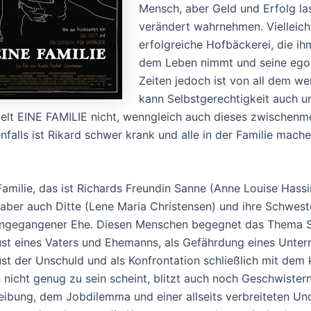
Mensch, aber Geld und Erfolg la
verändert wahrnehmen. Vielleicht 
erfolgreiche Hofbäckerei, die i
dem Leben nimmt und seine egoze
Zeiten jedoch ist von all dem we
kann Selbstgerechtigkeit auch 
elt EINE FAMILIE nicht, wenngleich auch dieses zwischenme
nfalls ist Rikard schwer krank und alle in der Familie mac
Familie, das ist Richards Freundin Sanne (Anne Louise Hassi
 aber auch Ditte (Lene Maria Christensen) und ihre Schweste
ngegangener Ehe. Diesen Menschen begegnet das Thema Ste
ust eines Vaters und Ehemanns, als Gefährdung eines Unter
ust der Unschuld und als Konfrontation schließlich mit dem k
 nicht genug zu sein scheint, blitzt auch noch Geschwiste
eibung, dem Jobdilemma und einer allseits verbreiteten U