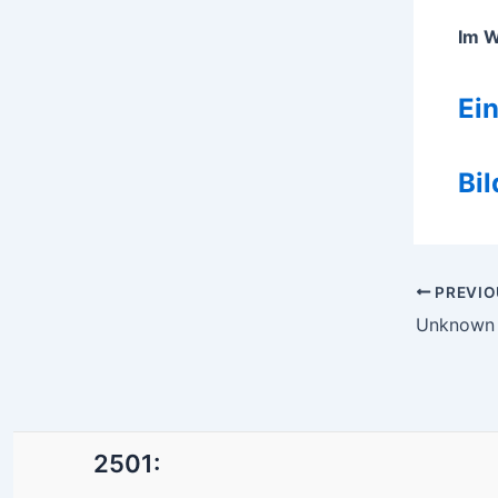
Im 
Ein
Bil
Post
PREVIO
navigatio
Unknown I
2501: