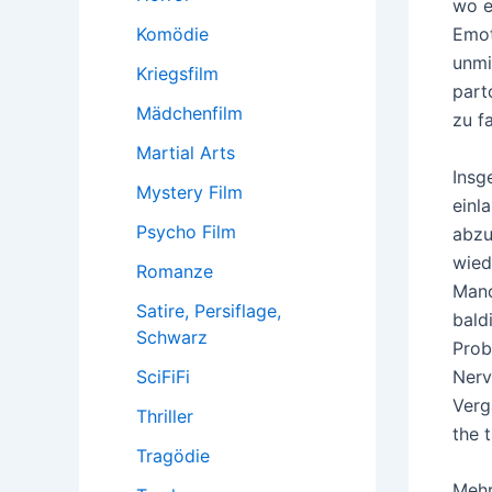
wo e
Komödie
Emot
unmi
Kriegsfilm
part
Mädchenfilm
zu f
Martial Arts
Insg
Mystery Film
einl
Psycho Film
abzu
wied
Romanze
Manc
Satire, Persiflage,
bald
Schwarz
Prob
Nerv
SciFiFi
Verg
Thriller
the 
Tragödie
Mehr