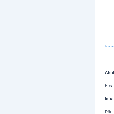
Kinotra
Ähnl
Brea
Info
Dän