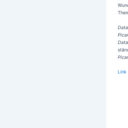
Wund
Them
Data
Pica
Data
stän
Pica
Link