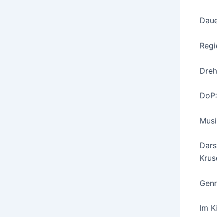
Daue
Regi
Dreh
DoP:
Musi
Dars
Krus
Genr
Im K