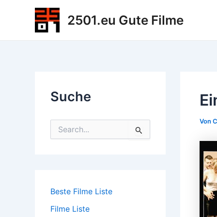
Zum
2501.eu Gute Filme
Inhalt
springen
Suche
Ei
Von
C
S
u
c
h
e
n
n
Beste Filme Liste
a
c
Filme Liste
h