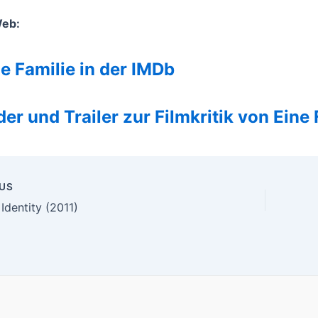
Web:
e Familie in der IMDb
der und Trailer zur Filmkritik von Eine
US
n
dentity (2011)