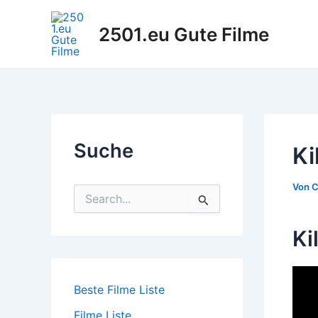
Zum
Inhalt
2501.eu Gute Filme
springen
Suche
Ki
Von
C
S
u
c
Ki
h
e
n
n
Beste Filme Liste
a
c
Filme Liste