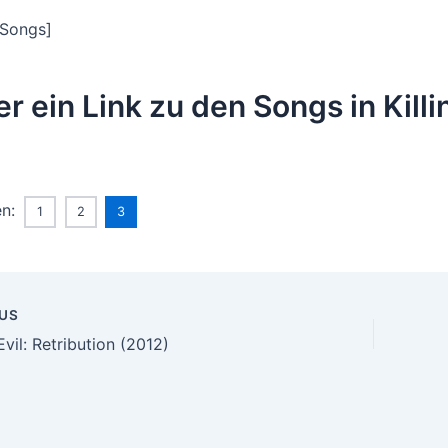
:Songs]
er ein Link zu den Songs in Kill
en:
1
2
3
US
n
vil: Retribution (2012)