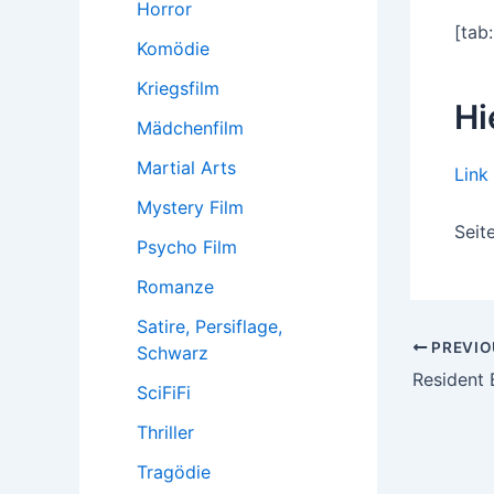
Horror
[tab
Komödie
Kriegsfilm
Hi
Mädchenfilm
Martial Arts
Link
Mystery Film
Seit
Psycho Film
Romanze
Satire, Persiflage,
Post
PREVIO
Schwarz
navigatio
Resident E
SciFiFi
Thriller
Tragödie