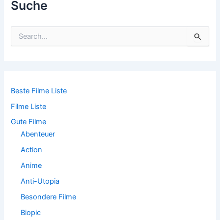
Suche
S
u
c
h
e
n
n
Beste Filme Liste
a
Filme Liste
c
h
Gute Filme
:
Abenteuer
Action
Anime
Anti-Utopia
Besondere Filme
Biopic