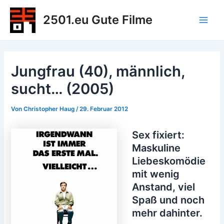
Zum
2501.eu Gute Filme
Inhalt
Main
springen
Men
Jungfrau (40), männlich,
sucht… (2005)
Von
Christopher Haug
/
29. Februar 2012
Sex fixiert:
Maskuline
Liebeskomödie
mit wenig
Anstand, viel
Spaß und noch
mehr dahinter.