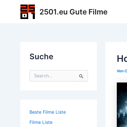
Zum
2501.eu Gute Filme
Inhalt
springen
Suche
Ho
Von
C
S
u
c
h
e
n
n
Beste Filme Liste
a
c
Filme Liste
h