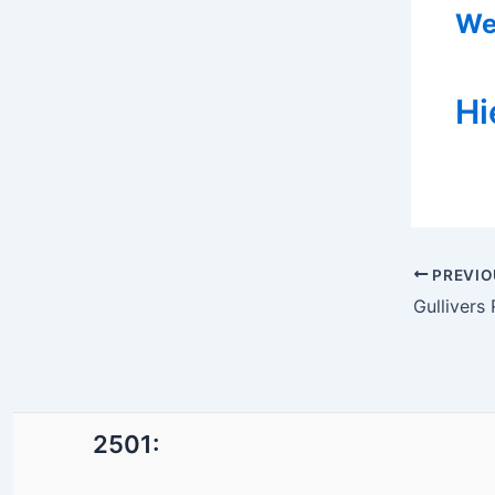
We
Hi
Post
PREVIO
navigatio
2501: