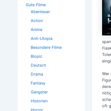
:
Gute Filme
Abenteuer
Action
Anime
Anti-Utopia
span
Besondere Filme
Fias
Tole
Biopic
eing
Deutsch
War 
Drama
Figu
Fantasy
dere
Gangster
nöti
scha
Historien
oft 
Horror