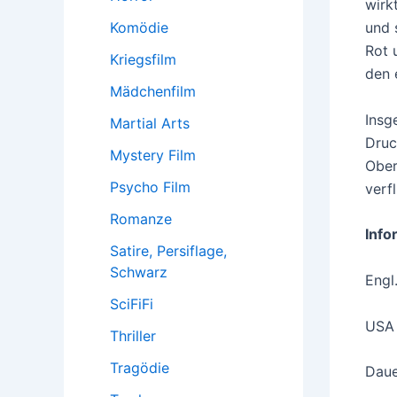
wirk
Komödie
und 
Rot 
Kriegsfilm
den 
Mädchenfilm
Insg
Martial Arts
Druc
Mystery Film
Ober
Psycho Film
verf
Romanze
Info
Satire, Persiflage,
Schwarz
Engl
SciFiFi
USA
Thriller
Tragödie
Daue