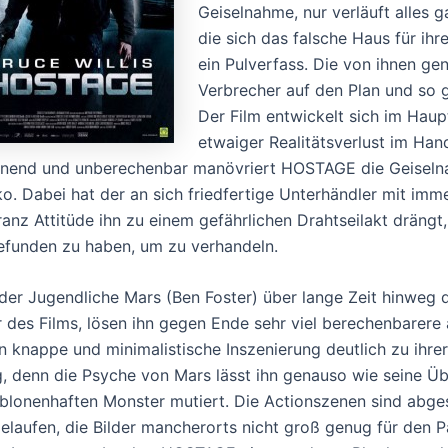
Geiselnahme, nur verläuft alles 
die sich das falsche Haus für ihr
ein Pulverfass. Die von ihnen g
Verbrecher auf den Plan und so g
Der Film entwickelt sich im Haupt
etwaiger Realitätsverlust im Han
nend und unberechenbar manövriert HOSTAGE die Geiseln
ko. Dabei hat der an sich friedfertige Unterhändler mit im
ranz Attitüde ihn zu einem gefährlichen Drahtseilakt drängt
efunden zu haben, um zu verhandeln.
der Jugendliche Mars (Ben Foster) über lange Zeit hinweg
r des Films, lösen ihn gegen Ende sehr viel berechenbarere
n knappe und minimalistische Inszenierung deutlich zu ihrer 
g, denn die Psyche von Mars lässt ihn genauso wie seine Ü
blonenhaften Monster mutiert. Die Actionszenen sind abg
gelaufen, die Bilder mancherorts nicht groß genug für den 