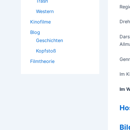
Trash
Regie
Western
Dreh
Kinofilme
Blog
Dars
Geschichten
Allm
Kopfstoß
Genr
Filmtheorie
Im K
Im 
Ho
Bil