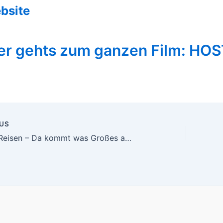
bsite
er gehts zum ganzen Film: HO
US
n
Gullivers Reisen – Da kommt was Großes auf uns zu (2010)