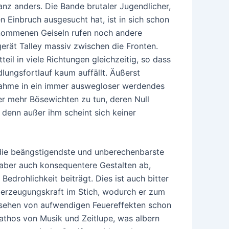
ganz anders. Die Bande brutaler Jugendlicher,
en Einbruch ausgesucht hat, ist in sich schon
enommenen Geiseln rufen noch andere
erät Talley massiv zwischen die Fronten.
teil in viele Richtungen gleichzeitig, so dass
dlungsfortlauf kaum auffällt. Äußerst
ahme in ein immer auswegloser werdendes
mer mehr Bösewichten zu tun, deren Null
, denn außer ihm scheint sich keiner
 die beängstigendste und unberechenbarste
 aber auch konsequentere Gestalten ab,
Bedrohlichkeit beiträgt. Dies ist auch bitter
berzeugungskraft im Stich, wodurch er zum
esehen von aufwendigen Feuereffekten schon
Pathos von Musik und Zeitlupe, was albern