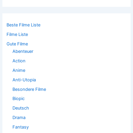
c
h
e
n
n
Beste Filme Liste
a
Filme Liste
c
h
Gute Filme
:
Abenteuer
Action
Anime
Anti-Utopia
Besondere Filme
Biopic
Deutsch
Drama
Fantasy