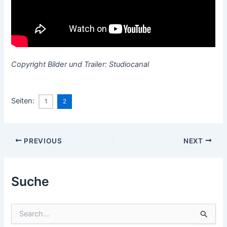
Copyright Bilder und Trailer: Studiocanal
Seiten:
1
2
Post
PREVIOUS
NEXT
navigation
Suche
S
u