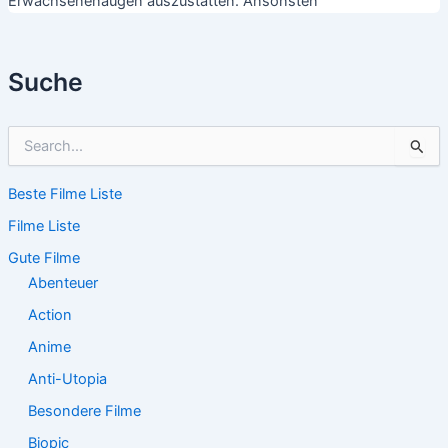
Erwachsenenaugen auszustatten. Ansonsten
Suche
S
u
c
Beste Filme Liste
h
e
Filme Liste
n
n
Gute Filme
a
Abenteuer
c
Action
h
:
Anime
Anti-Utopia
Besondere Filme
Biopic