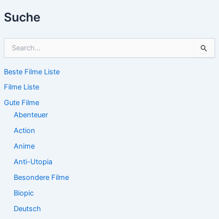
Suche
S
u
c
Beste Filme Liste
h
e
Filme Liste
n
n
Gute Filme
a
Abenteuer
c
Action
h
:
Anime
Anti-Utopia
Besondere Filme
Biopic
Deutsch