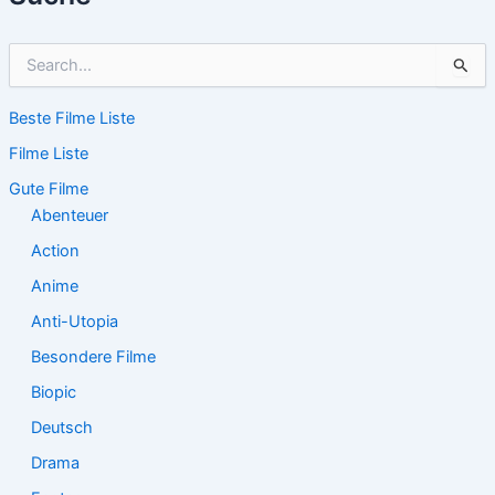
S
u
c
Beste Filme Liste
h
e
Filme Liste
n
n
Gute Filme
a
Abenteuer
c
Action
h
:
Anime
Anti-Utopia
Besondere Filme
Biopic
Deutsch
Drama