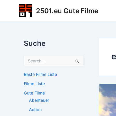
Zum
2501.eu Gute Filme
Inhalt
springen
Suche
e
S
u
c
h
Beste Filme Liste
e
Filme Liste
n
n
Gute Filme
a
c
Abenteuer
h
Action
: