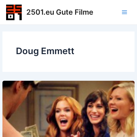
Zum
2501.eu Gute Filme
Inhalt
Main
springen
Men
Doug Emmett