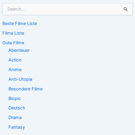
S
u
c
Beste Filme Liste
h
e
Filme Liste
n
n
Gute Filme
a
Abenteuer
c
Action
h
:
Anime
Anti-Utopia
Besondere Filme
Biopic
Deutsch
Drama
Fantasy