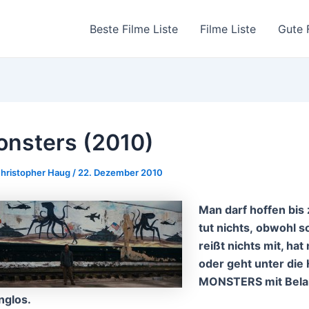
Beste Filme Liste
Filme Liste
Gute 
nsters (2010)
hristopher Haug
/
22. Dezember 2010
Man da
rf hoffen bi
tut ni
chts, obwohl so
reißt nichts mit, hat
oder geht unter die 
MONSTERS mit Belang
nglos.