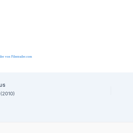
iler von Filmtrailer.com
US
n
 (2010)