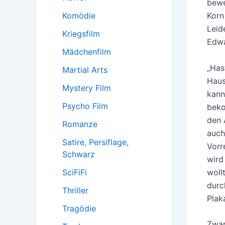
bewe
Komödie
Korn
Leid
Kriegsfilm
Edwa
Mädchenfilm
„Has
Martial Arts
Haus
Mystery Film
kann
Psycho Film
beko
den 
Romanze
auch
Satire, Persiflage,
Vorr
Schwarz
wird
woll
SciFiFi
durc
Thriller
Plak
Tragödie
Zwar