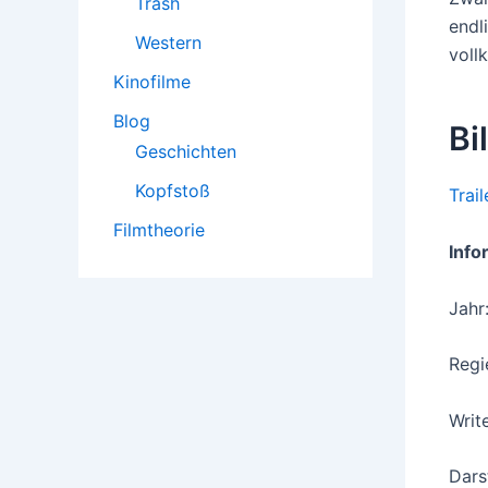
Trash
endl
Western
voll
Kinofilme
Blog
Bi
Geschichten
Kopfstoß
Trai
Filmtheorie
Info
Jahr
Regi
Writ
Dars