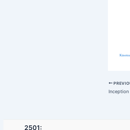
Kinotra
Post
PREVIO
navigatio
Inception
2501: