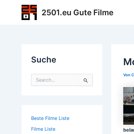
Zum
2501.eu Gute Filme
Inhalt
springen
Suche
Mo
Von
C
S
u
c
h
e
n
n
Beste Filme Liste
a
c
Filme Liste
bela
h