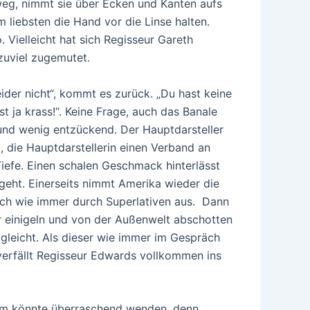
eg, nimmt sie über Ecken und Kanten aufs
m liebsten die Hand vor die Linse halten.
o. Vielleicht hat sich Regisseur Gareth
zuviel zugemutet.
eider nicht“, kommt es zurück. „Du hast keine
st ja krass!“. Keine Frage, auch das Banale
und wenig entzückend. Der Hauptdarsteller
, die Hauptdarstellerin einen Verband an
Tiefe. Einen schalen Geschmack hinterlässt
geht. Einerseits nimmt Amerika wieder die
sich wie immer durch Superlativen aus. Dann
ur einigeln und von der Außenwelt abschotten
gleicht. Als dieser wie immer im Gespräch
 verfällt Regisseur Edwards vollkommen ins
ilm könnte überraschend wenden, denn