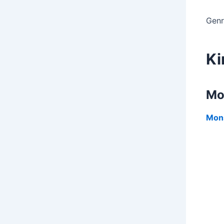
Genr
Ki
Mo
Mons