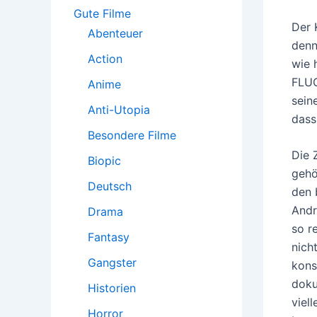
:
Gute Filme
Der 
Abenteuer
denn
Action
wie 
FLUC
Anime
sein
Anti-Utopia
dass
Besondere Filme
Die 
Biopic
gehö
Deutsch
den 
Andr
Drama
so r
Fantasy
nich
Gangster
kons
doku
Historien
viel
Horror