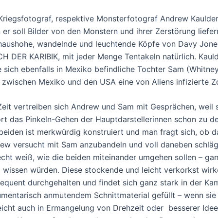
Kriegsfotograf, respektive Monsterfotograf Andrew Kaulder
 er soll Bilder von den Monstern und ihrer Zerstörung liefer
haushohe, wandelnde und leuchtende Köpfe von Davy Jones
H DER KARIBIK, mit jeder Menge Tentakeln natürlich. Kauld
e sich ebenfalls in Mexiko befindliche Tochter Sam (Whitn
 zwischen Mexiko und den USA eine von Aliens infizierte Zo
Zeit vertreiben sich Andrew und Sam mit Gesprächen, weil s
rt das Pinkeln-Gehen der Hauptdarstellerinnen schon zu 
beiden ist merkwürdig konstruiert und man fragt sich, ob da
ew versucht mit Sam anzubandeln und voll daneben schlägt
echt weiß, wie die beiden miteinander umgehen sollen – ga
t wissen würden. Diese stockende und leicht verkorkst wirk
equent durchgehalten und findet sich ganz stark in der Kam
mentarisch anmutendem Schnittmaterial gefüllt – wenn sie
leicht auch in Ermangelung von Drehzeit oder besserer Idee