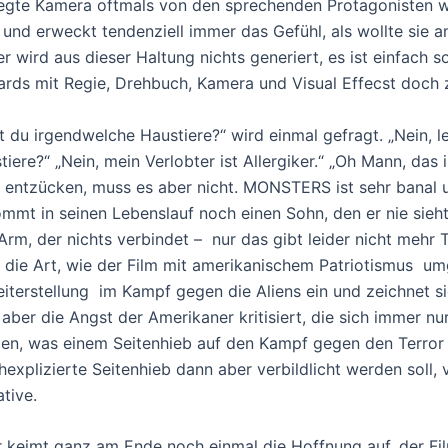
gte Kamera oftmals von den sprechenden Protagonisten w
 und erweckt tendenziell immer das Gefühl, als wollte sie a
er wird aus dieser Haltung nichts generiert, es ist einfach s
rds mit Regie, Drehbuch, Kamera und Visual Effecst doch 
t du irgendwelche Haustiere?“ wird einmal gefragt. „Nein, l
tiere?“ „Nein, mein Verlobter ist Allergiker.“ „Oh Mann, das i
 entzücken, muss es aber nicht. MONSTERS ist sehr banal 
mmt in seinen Lebenslauf noch einen Sohn, den er nie sieht
Arm, der nichts verbindet – nur das gibt leider nicht mehr 
 die Art, wie der Film mit amerikanischem Patriotismus um
eiterstellung im Kampf gegen die Aliens ein und zeichnet 
 aber die Angst der Amerikaner kritisiert, die sich immer n
ten, was einem Seitenhieb auf den Kampf gegen den Terror 
hexplizierte Seitenhieb dann aber verbildlicht werden soll,
ative.
 keimt ganz am Ende noch einmal die Hoffnung auf, der F