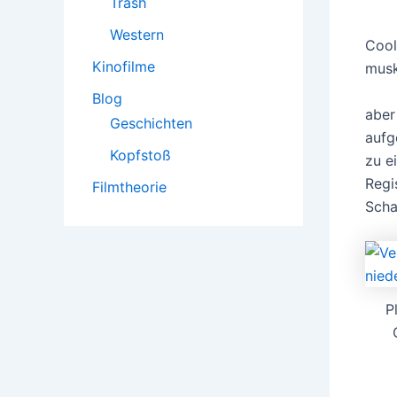
Trash
Western
Cool
Kinofilme
musk
Blog
aber
Geschichten
aufg
Kopfstoß
zu e
Regi
Filmtheorie
Scha
P