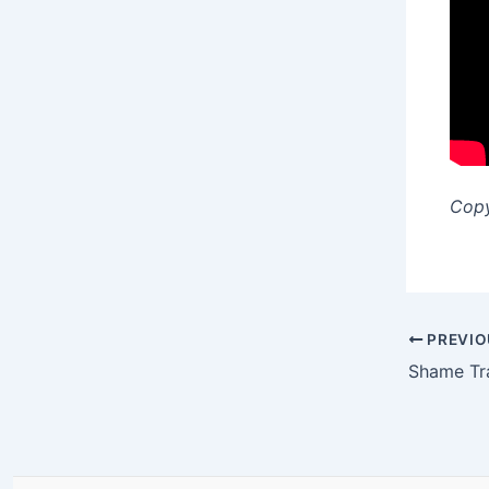
Copy
Post
PREVIO
navigatio
Shame Tra