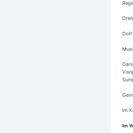
Regi
Dreh
DoP:
Musi
Dars
Visn
Sump
Genr
Im K
Im 