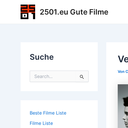
Zum
2501.eu Gute Filme
Inhalt
springen
Suche
Ve
Von
C
S
u
c
h
e
n
n
Beste Filme Liste
a
c
Filme Liste
h