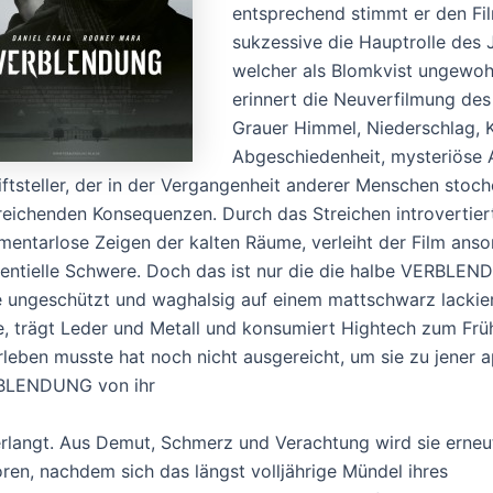
entsprechend stimmt er den Fil
sukzessive die Hauptrolle des
welcher als Blomkvist ungewohnt
erinnert die Neuverfilmung des 
Grauer Himmel, Niederschlag, K
Abgeschiedenheit, mysteriöse A
iftsteller, der in der Vergangenheit anderer Menschen stoch
reichenden Konsequenzen. Durch das Streichen introvertier
entarlose Zeigen der kalten Räume, verleiht der Film an
tentielle Schwere. Doch das ist nur die die halbe VERBLEND
e ungeschützt und waghalsig auf einem mattschwarz lackie
le, trägt Leder und Metall und konsumiert Hightech zum Frü
rleben musste hat noch nicht ausgereicht, um sie zu jener 
BLENDUNG von ihr
rlangt. Aus Demut, Schmerz und Verachtung wird sie erneu
ren, nachdem sich das längst volljährige Mündel ihres