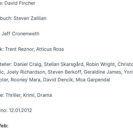
e: David Fincher
buch: Steven Zaillian
 Jeff Cronenweth
k: Trent Reznor, Atticus Ross
teller: Daniel Craig, Stellan Skarsgård, Robin Wright, Chr
jic, Joely Richardson, Steven Berkoff, Geraldine James, Yo
ter, Rooney Mara, David Dencik, Moa Garpendal
e: Thriller, Krimi, Drama
ino: 12.01.2012
Web: