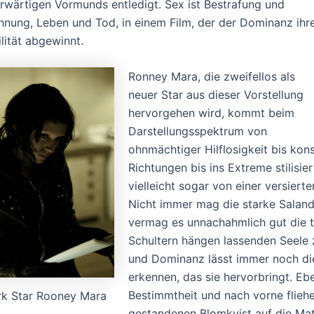
rwärtigen Vormunds entledigt. Sex ist Bestrafung und
hnung, Leben und Tod, in einem Film, der der Dominanz ihr
ilität abgewinnt.
Ronney Mara, die zweifellos als
neuer Star aus dieser Vorstellung
hervorgehen wird, kommt beim
Darstellungsspektrum von
ohnmächtiger Hilflosigkeit bis kon
Richtungen bis ins Extreme stilisie
vielleicht sogar von einer versier
Nicht immer mag die starke Saland
vermag es unnachahmlich gut die tr
Schultern hängen lassenden Seele z
und Dominanz lässt immer noch di
erkennen, das sie hervorbringt. E
Bestimmtheit und nach vorne fliehen
rk Star Rooney Mara
gestandenen Blomkvist auf die Matt