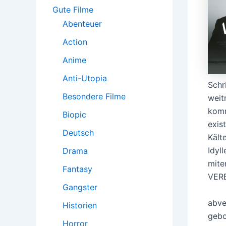
:
Gute Filme
Abenteuer
Action
Anime
Anti-Utopia
Schr
Besondere Filme
weit
komm
Biopic
exis
Deutsch
Kält
Idyl
Drama
mite
Fantasy
VER
Gangster
abve
Historien
gebo
Horror