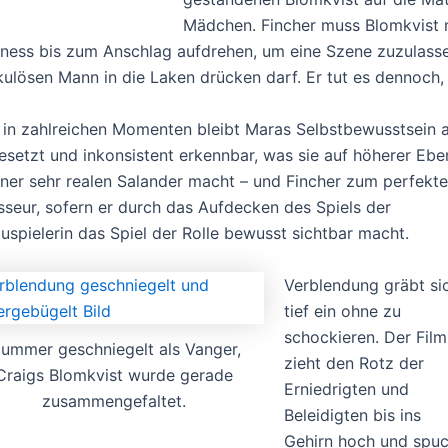
Mädchen. Fincher muss Blomkvist 
ness bis zum Anschlag aufdrehen, um eine Szene zuzulassen
ulösen Mann in die Laken drücken darf. Er tut es dennoch,
 in zahlreichen Momenten bleibt Maras Selbstbewusstsein a
esetzt und inkonsistent erkennbar, was sie auf höherer Ebe
iner sehr realen Salander macht – und Fincher zum perfekt
sseur, sofern er durch das Aufdecken des Spiels der
uspielerin das Spiel der Rolle bewusst sichtbar macht.
Verblendung gräbt si
tief ein ohne zu
schockieren. Der Film
lummer geschniegelt als Vanger,
zieht den Rotz der
Craigs Blomkvist wurde gerade
Erniedrigten und
zusammengefaltet.
Beleidigten bis ins
Gehirn hoch und spuck