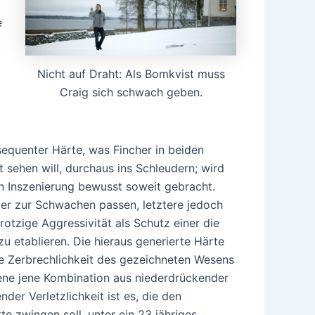
e
Nicht auf Draht: Als Bomkvist muss
Craig sich schwach geben.
sequenter Härte, was Fincher in beiden
rt sehen will, durchaus ins Schleudern; wird
ten Inszenierung bewusst soweit gebracht.
er zur Schwachen passen, letztere jedoch
otzige Aggressivität als Schutz einer die
u etablieren. Die hieraus generierte Härte
e Zerbrechlichkeit des gezeichneten Wesens
bene jene Kombination aus niederdrückender
der Verletzlichkeit ist es, die den
e zwingen soll, unter ein 23 jähriges