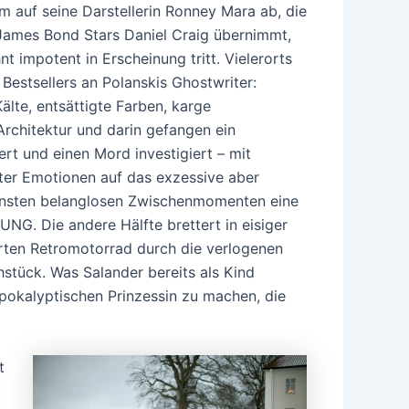
m auf seine Darstellerin Ronney Mara ab, die
 James Bond Stars Daniel Craig übernimmt,
 impotent in Erscheinung tritt. Vielerorts
Bestsellers an Polanskis Ghostwriter:
älte, entsättigte Farben, karge
rchitektur und darin gefangen ein
ert und einen Mord investigiert – mit
ter Emotionen auf das exzessive aber
sonsten belanglosen Zwischenmomenten eine
UNG. Die andere Hälfte brettert in eisiger
rten Retromotorrad durch die verlogenen
hstück. Was Salander bereits als Kind
apokalyptischen Prinzessin zu machen, die
t