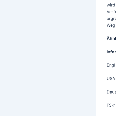
wird
Verf
ergr
Weg 
Ähnl
Info
Engl
USA 
Daue
FSK: