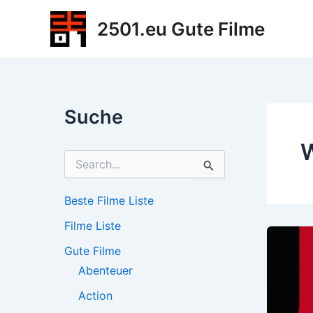
Zum
2501.eu Gute Filme
Inhalt
springen
Suche
W
S
u
c
h
Beste Filme Liste
e
Filme Liste
n
n
Gute Filme
a
c
Abenteuer
h
Action
: