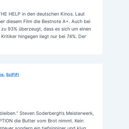
THE HELP in den deutschen Kinos. Laut
r diesem Film die Bestnote A+. Auch bei
 zu 93% überzeugt, dass es sich um einen
Kritiker hingegen liegt nur bei 74%. Der
,
ze
SciFiFi
bleiben.“ Steven Soderbergh‘s Meisterwerk,
PTION die Butter vom Brot nimmt. Kein
nteuer sondern ein tiefsinniger und klug