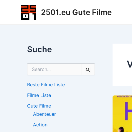
Zum
2501.eu Gute Filme
Inhalt
springen
Suche
V
S
u
c
h
Beste Filme Liste
e
Filme Liste
n
n
Gute Filme
a
c
Abenteuer
h
Action
: