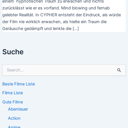
einem hypnotischen Traum zu erwachen und nichts
zurücklässt wie er es vorfand. Mind blowing und fernab
gelebter Realität. In CYPHER entsteht der Eindruck, als würde
der Film nie wirklich erwachen, als hielte ein Traum die
Geräusche gedämpft und lenkte die […]
Suche
S
u
c
Beste Filme Liste
h
e
Filme Liste
n
n
Gute Filme
a
Abenteuer
c
Action
h
:
Anime