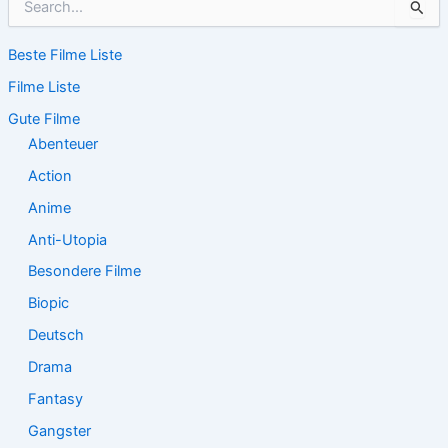
u
c
Beste Filme Liste
h
e
Filme Liste
n
n
Gute Filme
a
Abenteuer
c
Action
h
:
Anime
Anti-Utopia
Besondere Filme
Biopic
Deutsch
Drama
Fantasy
Gangster