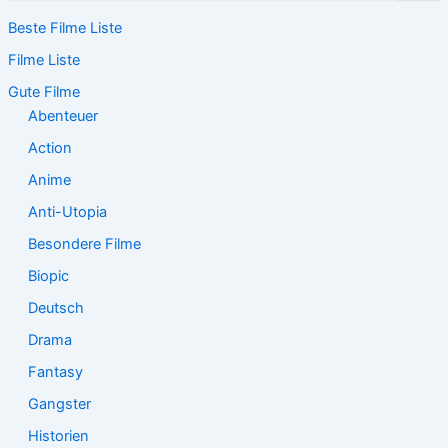
c
Beste Filme Liste
h
e
Filme Liste
n
n
Gute Filme
a
Abenteuer
c
Action
h
:
Anime
Anti-Utopia
Besondere Filme
Biopic
Deutsch
Drama
Fantasy
Gangster
Historien