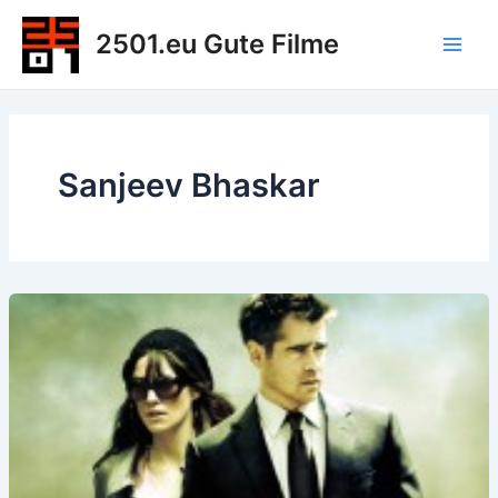
Zum
2501.eu Gute Filme
Inhalt
Main
springen
Men
Sanjeev Bhaskar