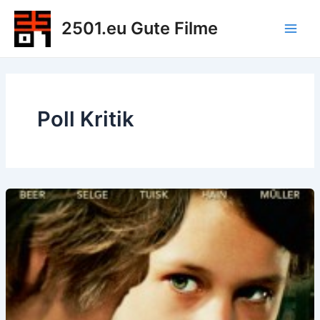
Zum
2501.eu Gute Filme
Inhalt
Main
springen
Men
Poll Kritik