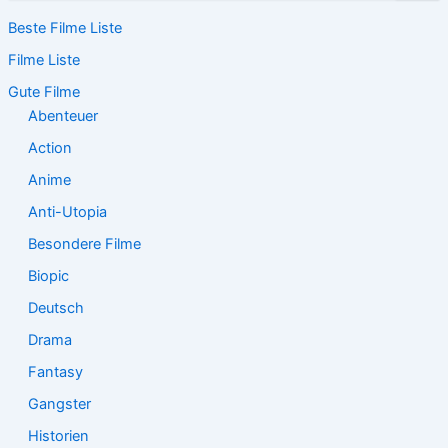
c
Beste Filme Liste
h
e
Filme Liste
n
n
Gute Filme
a
Abenteuer
c
Action
h
:
Anime
Anti-Utopia
Besondere Filme
Biopic
Deutsch
Drama
Fantasy
Gangster
Historien