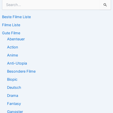
S
u
c
Beste Filme Liste
h
e
Filme Liste
n
n
Gute Filme
a
Abenteuer
c
Action
h
:
Anime
Anti-Utopia
Besondere Filme
Biopic
Deutsch
Drama
Fantasy
Gangster