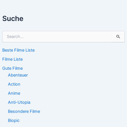
Suche
S
u
c
Beste Filme Liste
h
e
Filme Liste
n
n
Gute Filme
a
Abenteuer
c
Action
h
:
Anime
Anti-Utopia
Besondere Filme
Biopic