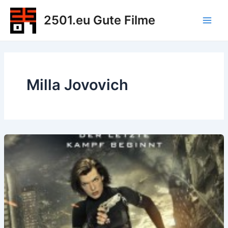
Zum
2501.eu Gute Filme
Inhalt
Main
springen
Men
Milla Jovovich