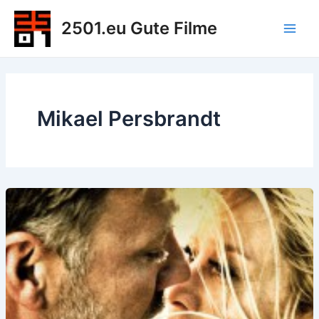
Zum
2501.eu Gute Filme
Inhalt
Main
springen
Men
Mikael Persbrandt