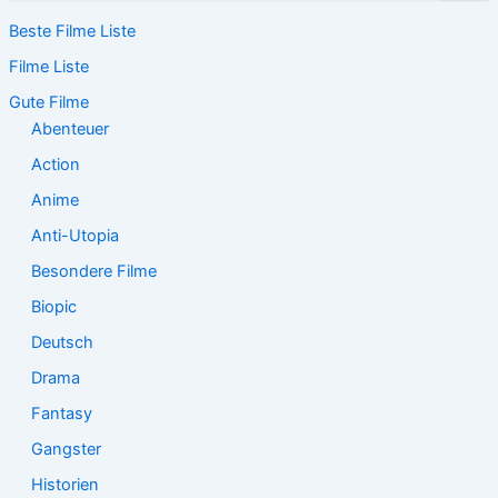
c
Beste Filme Liste
h
e
Filme Liste
n
n
Gute Filme
a
Abenteuer
c
Action
h
:
Anime
Anti-Utopia
Besondere Filme
Biopic
Deutsch
Drama
Fantasy
Gangster
Historien