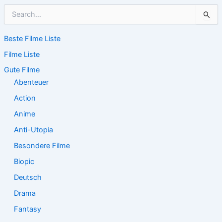
S
u
c
Beste Filme Liste
h
e
Filme Liste
n
n
Gute Filme
a
Abenteuer
c
Action
h
:
Anime
Anti-Utopia
Besondere Filme
Biopic
Deutsch
Drama
Fantasy