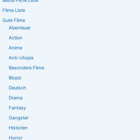
Beste Filme Liste
h
e
Filme Liste
n
n
Gute Filme
a
Abenteuer
c
Action
h
:
Anime
Anti-Utopia
Besondere Filme
Biopic
Deutsch
Drama
Fantasy
Gangster
Historien
Horror