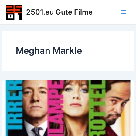
Zum
2501.eu Gute Filme
Inhalt
Main
springen
Men
Meghan Markle