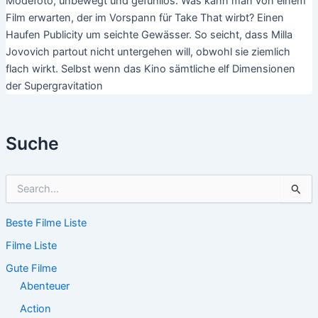
Modefoto, unbewegt und gefühllos. Was kann man von einem
Film erwarten, der im Vorspann für Take That wirbt? Einen
Haufen Publicity um seichte Gewässer. So seicht, dass Milla
Jovovich partout nicht untergehen will, obwohl sie ziemlich
flach wirkt. Selbst wenn das Kino sämtliche elf Dimensionen
der Supergravitation
Suche
S
u
c
Beste Filme Liste
h
e
Filme Liste
n
n
Gute Filme
a
Abenteuer
c
Action
h