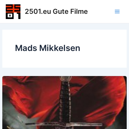
Zum
2501.eu Gute Filme
Inhalt
Main
springen
Men
Mads Mikkelsen