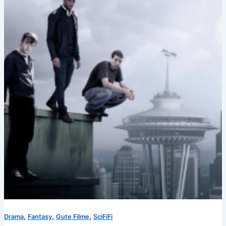
,
,
,
Drama
Fantasy
Gute Filme
SciFiFi