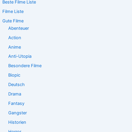
Beste Filme Liste
h
e
Filme Liste
n
n
Gute Filme
a
Abenteuer
c
Action
h
:
Anime
Anti-Utopia
Besondere Filme
Biopic
Deutsch
Drama
Fantasy
Gangster
Historien
Horror