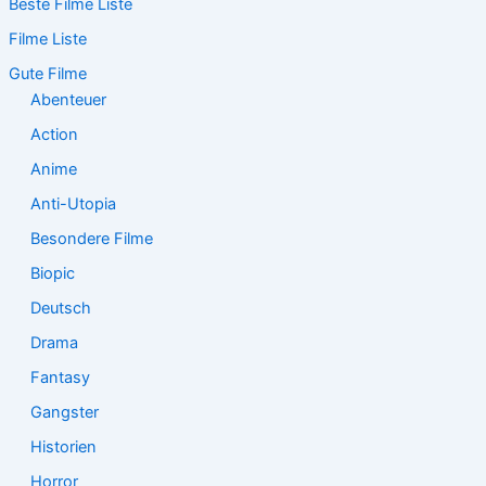
Beste Filme Liste
h
e
Filme Liste
n
n
Gute Filme
a
Abenteuer
c
Action
h
:
Anime
Anti-Utopia
Besondere Filme
Biopic
Deutsch
Drama
Fantasy
Gangster
Historien
Horror