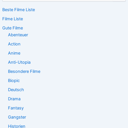
c
Beste Filme Liste
h
e
Filme Liste
n
n
Gute Filme
a
Abenteuer
c
Action
h
:
Anime
Anti-Utopia
Besondere Filme
Biopic
Deutsch
Drama
Fantasy
Gangster
Historien