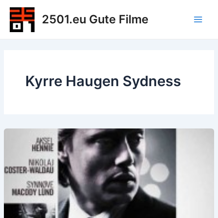
Zum
2501.eu Gute Filme
Inhalt
Main
springen
Men
Kyrre Haugen Sydness