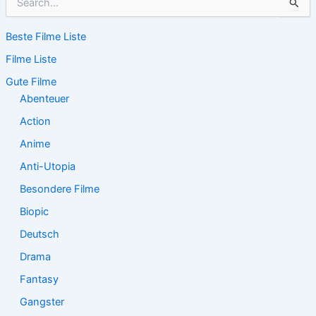
u
c
Beste Filme Liste
h
e
Filme Liste
n
n
Gute Filme
a
Abenteuer
c
Action
h
:
Anime
Anti-Utopia
Besondere Filme
Biopic
Deutsch
Drama
Fantasy
Gangster