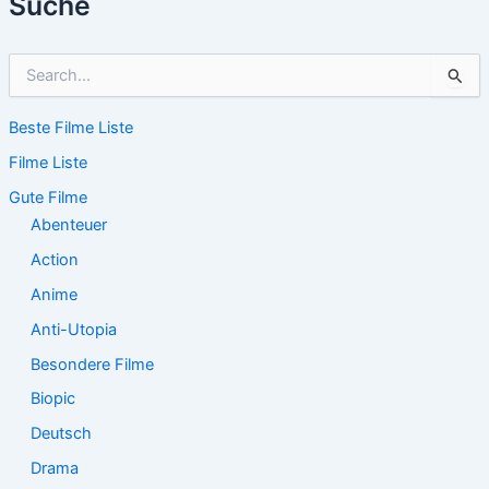
Suche
S
u
c
Beste Filme Liste
h
e
Filme Liste
n
n
Gute Filme
a
Abenteuer
c
Action
h
:
Anime
Anti-Utopia
Besondere Filme
Biopic
Deutsch
Drama