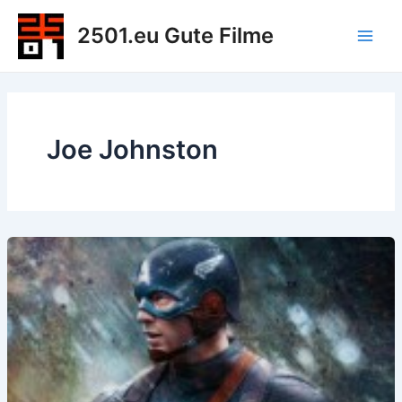
Zum
2501.eu Gute Filme
Inhalt
Main
springen
Men
Joe Johnston