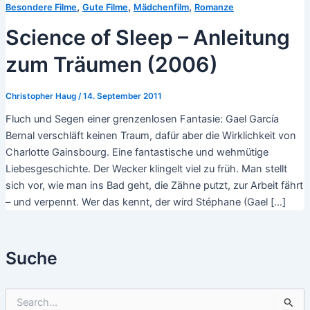
,
,
,
Besondere Filme
Gute Filme
Mädchenfilm
Romanze
Science of Sleep – Anleitung
zum Träumen (2006)
Christopher Haug
/
14. September 2011
Fluch und Segen einer grenzenlosen Fantasie: Gael García
Bernal verschläft keinen Traum, dafür aber die Wirklichkeit von
Charlotte Gainsbourg. Eine fantastische und wehmütige
Liebesgeschichte. Der Wecker klingelt viel zu früh. Man stellt
sich vor, wie man ins Bad geht, die Zähne putzt, zur Arbeit fährt
– und verpennt. Wer das kennt, der wird Stéphane (Gael […]
Suche
S
u