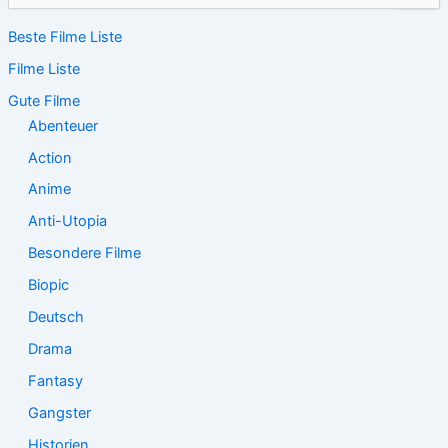
c
Beste Filme Liste
h
e
Filme Liste
n
n
Gute Filme
a
Abenteuer
c
Action
h
:
Anime
Anti-Utopia
Besondere Filme
Biopic
Deutsch
Drama
Fantasy
Gangster
Historien