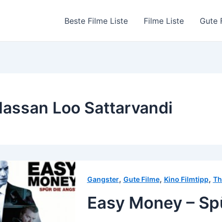
Beste Filme Liste
Filme Liste
Gute 
assan Loo Sattarvandi
,
,
,
Gangster
Gute Filme
Kino Filmtipp
Th
Easy Money – Spü