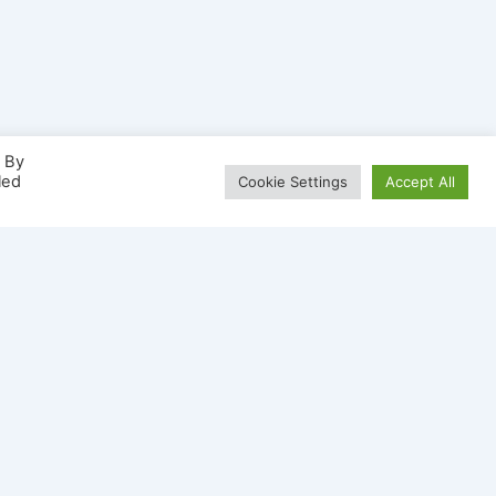
. By
led
Cookie Settings
Accept All