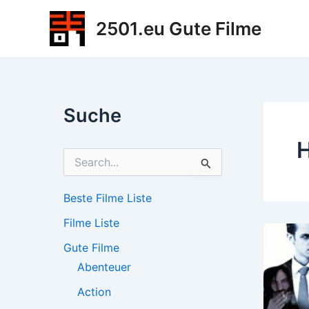
Zum
2501.eu Gute Filme
Inhalt
springen
Suche
H
S
u
c
h
Beste Filme Liste
e
Filme Liste
n
n
Gute Filme
a
c
Abenteuer
h
Action
: