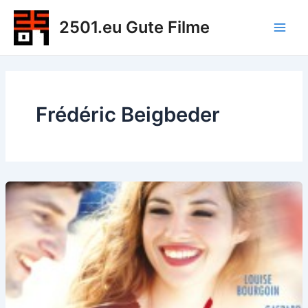
Zum
2501.eu Gute Filme
Inhalt
Main
springen
Men
Frédéric Beigbeder