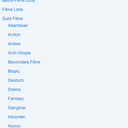
Beste Filme Liste
h
e
Filme Liste
n
n
Gute Filme
a
Abenteuer
c
Action
h
:
Anime
Anti-Utopia
Besondere Filme
Biopic
Deutsch
Drama
Fantasy
Gangster
Historien
Horror