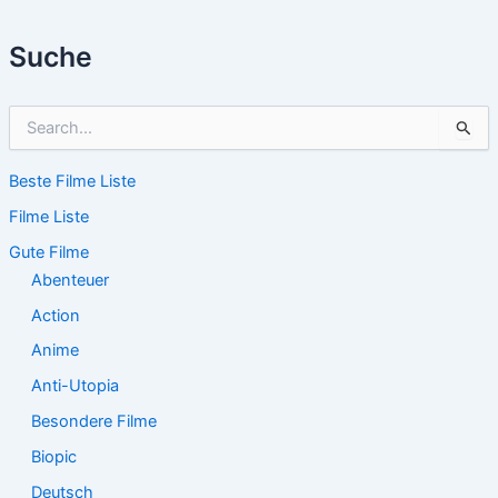
Suche
S
u
c
Beste Filme Liste
h
e
Filme Liste
n
n
Gute Filme
a
Abenteuer
c
Action
h
:
Anime
Anti-Utopia
Besondere Filme
Biopic
Deutsch