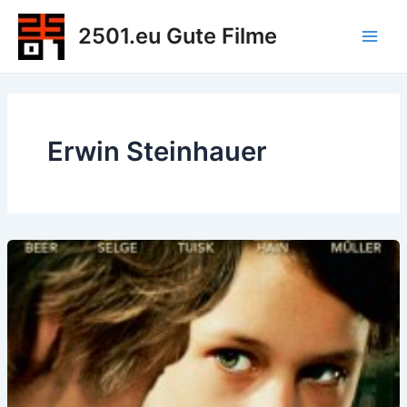
Zum
2501.eu Gute Filme
Inhalt
Main
springen
Men
Erwin Steinhauer