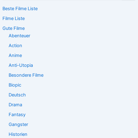
c
Beste Filme Liste
h
e
Filme Liste
n
n
Gute Filme
a
Abenteuer
c
Action
h
:
Anime
Anti-Utopia
Besondere Filme
Biopic
Deutsch
Drama
Fantasy
Gangster
Historien