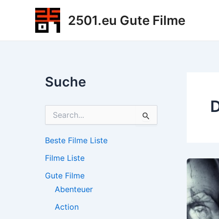
Zum
2501.eu Gute Filme
Inhalt
springen
Suche
D
S
u
c
h
Beste Filme Liste
e
Filme Liste
n
n
Gute Filme
a
c
Abenteuer
h
Action
: