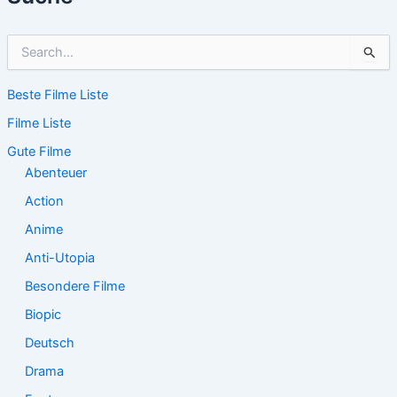
S
u
c
Beste Filme Liste
h
e
Filme Liste
n
n
Gute Filme
a
Abenteuer
c
Action
h
:
Anime
Anti-Utopia
Besondere Filme
Biopic
Deutsch
Drama