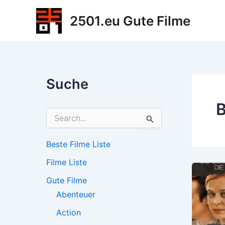
Zum
2501.eu Gute Filme
Inhalt
springen
Suche
B
S
u
c
h
Beste Filme Liste
e
Filme Liste
n
n
Gute Filme
a
c
Abenteuer
h
Action
: