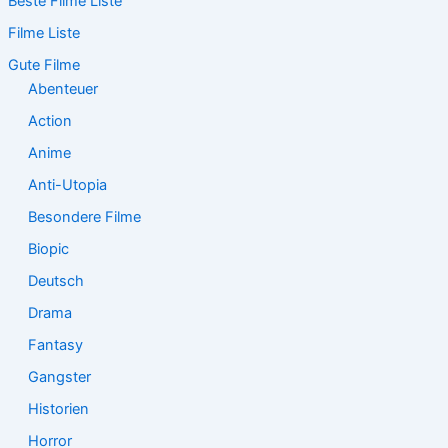
Beste Filme Liste
h
e
Filme Liste
n
n
Gute Filme
a
Abenteuer
c
Action
h
:
Anime
Anti-Utopia
Besondere Filme
Biopic
Deutsch
Drama
Fantasy
Gangster
Historien
Horror