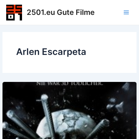
Zum
2501.eu Gute Filme
Inhalt
Main
springen
Men
Arlen Escarpeta