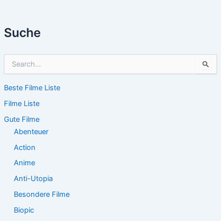
Suche
S
u
c
Beste Filme Liste
h
e
Filme Liste
n
n
Gute Filme
a
Abenteuer
c
Action
h
:
Anime
Anti-Utopia
Besondere Filme
Biopic