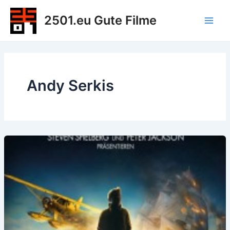
Zum
2501.eu Gute Filme
Inhalt
Main
springen
Men
Andy Serkis