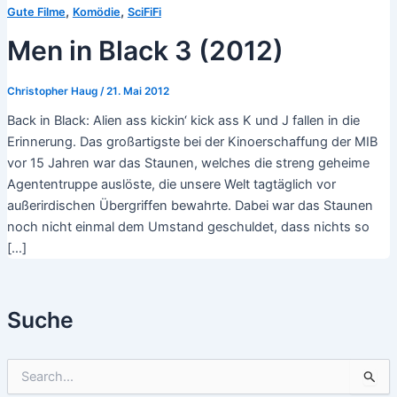
,
,
Gute Filme
Komödie
SciFiFi
Men in Black 3 (2012)
Christopher Haug
/
21. Mai 2012
Back in Black: Alien ass kickin‘ kick ass K und J fallen in die
Erinnerung. Das großartigste bei der Kinoerschaffung der MIB
vor 15 Jahren war das Staunen, welches die streng geheime
Agententruppe auslöste, die unsere Welt tagtäglich vor
außerirdischen Übergriffen bewahrte. Dabei war das Staunen
noch nicht einmal dem Umstand geschuldet, dass nichts so
[…]
Suche
S
u