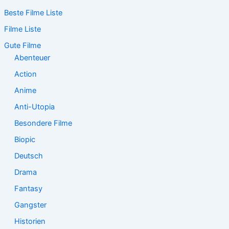
c
Beste Filme Liste
h
e
Filme Liste
n
n
Gute Filme
a
Abenteuer
c
Action
h
:
Anime
Anti-Utopia
Besondere Filme
Biopic
Deutsch
Drama
Fantasy
Gangster
Historien