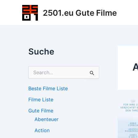
Zum
2501.eu Gute Filme
Inhalt
springen
Suche
A
S
u
c
h
Beste Filme Liste
e
Filme Liste
n
n
Gute Filme
a
c
Abenteuer
h
Action
: