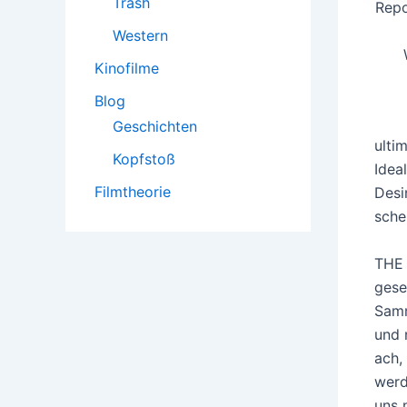
Trash
Repo
Western
Kinofilme
Blog
Geschichten
ulti
Kopfstoß
Idea
Filmtheorie
Desi
sche
THE 
gese
Samm
und 
ach,
werd
uns 