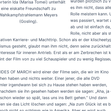
würden plötzlich zu v
rterin Ida (Marisa Tomei) unterhält
es ihm nicht, dass al
eine eiskalte Freundschaft zu
Rolle meistern kann. 
Wahlkampfstrahlemann Meyers
was passiert, wartet
(Gosling).
ab und ist einfach da,
Rolle, nicht aber als
mativen Karriere- und Machttrip. Schon als er der klischeety
lismus gesteht, glaubt man ihm nicht, denn seine zurückhalt
nteresse für inneren Antrieb. Erst als er am Zerbrechen ist
int der Film von zu viel Schauspieler und zu wenig Regisseu
IDES OF MARCH wird einer der Filme sein, die wir im Kino
hen haben und nichts weiter. Einer jener, die alle DVD
ler irgendwann bei sich zu Hause stehen haben werden,
nachdem sie ihn gesehen haben werden sie sagen: „Aha, ja
 schon wieder so spät, lass uns ins Bett gehen.“ Und dann
en sie das Licht löschen und sagen: „Na zum Glück ist es b
noch nicht so schlimm wie in Amerika. Aber es wird auch