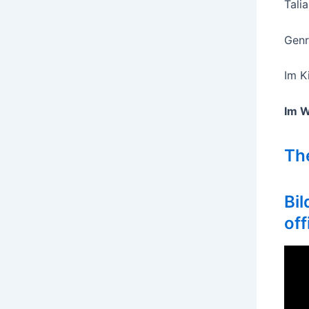
Tali
Genre
Im K
Im 
Th
Bil
off