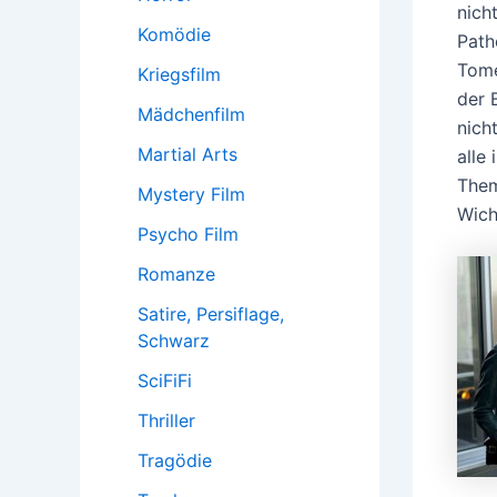
nich
Komödie
Path
Tome
Kriegsfilm
der 
Mädchenfilm
nich
Martial Arts
alle
Them
Mystery Film
Wich
Psycho Film
Romanze
Satire, Persiflage,
Schwarz
SciFiFi
Thriller
Tragödie