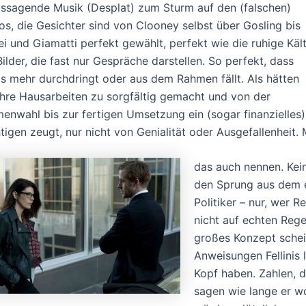
tssagende Musik (Desplat) zum Sturm auf den (falschen)
os, die Gesichter sind von Clooney selbst über Gosling bis
i und Giamatti perfekt gewählt, perfekt wie die ruhige Käl
Bilder, die fast nur Gespräche darstellen. So perfekt, dass
ts mehr durchdringt oder aus dem Rahmen fällt. Als hätten
 ihre Hausarbeiten zu sorgfältig gemacht und von der
enwahl bis zur fertigen Umsetzung ein (sogar finanzielles)
tigen zeugt, nur nicht von Genialität oder Ausgefallenheit
das auch nennen. Kei
den Sprung aus dem er
Politiker – nur, wer R
nicht auf echten Rege
großes Konzept schein
Anweisungen Fellinis 
Kopf haben. Zahlen, d
sagen wie lange er wo