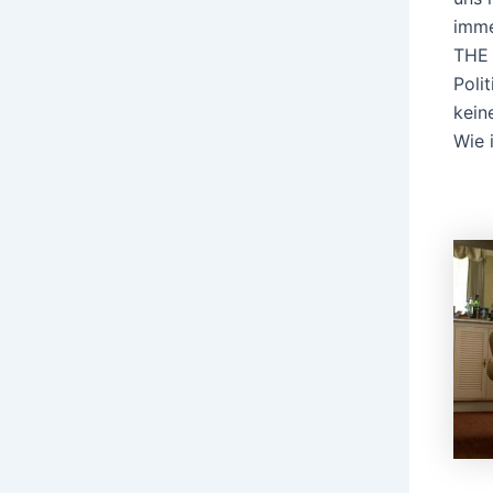
imme
THE 
Poli
kein
Wie 