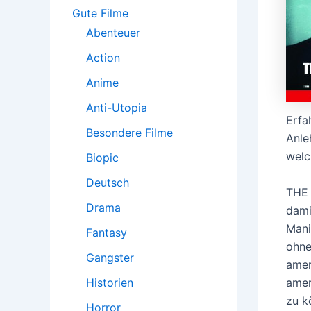
:
Gute Filme
Abenteuer
Action
Anime
Anti-Utopia
Erfa
Besondere Filme
Anle
welc
Biopic
Deutsch
THE 
Drama
dami
Mani
Fantasy
ohne
Gangster
amer
amer
Historien
zu k
Horror