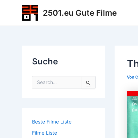
Zum
2501.eu Gute Filme
Inhalt
springen
Suche
Th
Von
C
S
u
c
h
e
n
n
Beste Filme Liste
a
c
Filme Liste
h